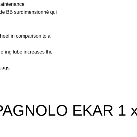
 maintenance
e de BB surdimensionné qui
wheel in comparison to a
eering tube increases the
 bags.
PAGNOLO EKAR 1 x