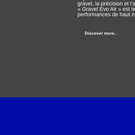
gravel, la précision et l
« Gravel Evo Air » est l
performances de haut n
Discover more..