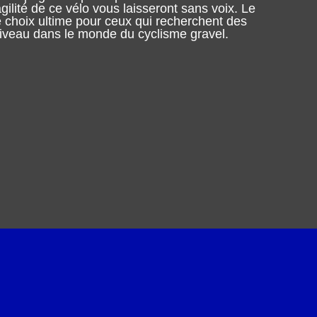
’agilité de ce vélo vous laisseront sans voix. Le
e choix ultime pour ceux qui recherchent des
iveau dans le monde du cyclisme gravel.