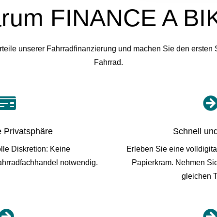
rum FINANCE A BI
rteile unserer Fahrradfinanzierung und machen Sie den ersten S
Fahrrad.

e Privatsphäre
Schnell und
le Diskretion: Keine
Erleben Sie eine volldigit
hrradfachhandel notwendig.
Papierkram. Nehmen Sie
gleichen T
